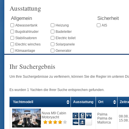
Ausstattung
Allgemein
Sicherheit
Abwassertank
Heizung
AIS
Bugstrahlruder
Badeleiter
Stabilisatoren
Electric toilet
Electric winches
Solarpanele
Klimaanlage
Generator
Ihr Suchergebnis
Um Ihre Suchergebnisse zu verfeinern, können Sie die Regler im unteren Di
Es wurden 1 Yachten die Ihrer Suche entsprechen gefunden.
Yachtmodell
Ausstattung
Ort
Zeitr
Nuva M9 Cabin
Palma
08.08
Motoryacht
Palma de
15.08
Mallorca