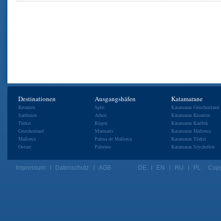
Destinationen
Ausgangshäfen
Katamarane
Kroatien
Split
Katamaran Griechenland
Sardinien
Athen
Katamaran Kroatien
Türkei
Rügen
Katamaran Karibik
Griechenland
Marmaris
Katamaran Mallorca
Mallorca
Palma de Mallorca
Katamaran Türkei
Ostsee
Palermo
Katamaran Seychellen
Impressum
Datenschutz
AGB
DE
EN
RU
PL
Copy