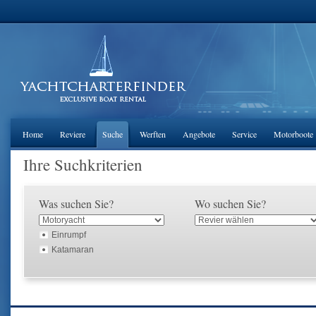
Home
Reviere
Suche
Werften
Angebote
Service
Motorboote
Ihre Suchkriterien
Was suchen Sie?
Wo suchen Sie?
Einrumpf
Katamaran