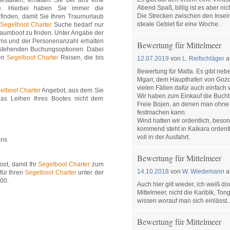
stalten, erhalten Sie bei uns eine
Abend Spaß, billig ist es aber nich
 Hierbei haben Sie immer die
Die Strecken zwischen den Inseln s
 finden, damit Sie Ihren Traumurlaub
ideale Gebiet für eine Woche.
Segelboot Charter
Suche bedarf nur
raumboot zu finden. Unter Angabe der
aums und der Personenanzahl erhalten
Bewertung für Mittelmeer
g stehenden Buchungsoptionen. Dabei
hen
Segelboot Charter
Reisen, die bis
12.07.2019
von
L. Reifschläger
a
Bewertung für Malta. Es gibt neb
Mgarr, dem Haupthafen von Gozo.
vielen Fällen dafür auch einfach
elboot Charter
Angebot, aus dem Sie
Wir haben zum Einkauf die Bucht
as Leihen Ihres Bootes nicht dem
Freie Bojen, an denen man ohne P
festmachen kann.
Wind hatten wir ordentlich, beso
kommend steht in Kalkara ordentl
voll in der Ausfahrt.
ans
Bewertung für Mittelmeer
oot, damit Ihr
Segelboot Charter
zum
14.10.2018
von
W. Wiedemann
a
 für Ihren
Segelboot Charter
unter der
00.
Auch hier gilt wieder, ich weiß doc
Mittelmeer, nicht die Karibik, Ton
wissen worauf man sich einlässt..
Bewertung für Mittelmeer