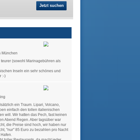
Jetzt suchen
 München
hr teurer (sowohl Marinagebühren als
inischen Inseln ein sehr schönes und
 :-)
ing
sätzlich ein Traum. Lipari, Volcano,
en einfach den tollen italienischen
 will. Wir hatten das Pech, fast keinen
den Abend Regen. Aber tagsüber war
icht, die Preise sind hoch, wir haben nur
ht, "nur" 85 Euro zu bezahlen pro Nacht
 Hafen.
hl toller Restaurants, da macht jeder