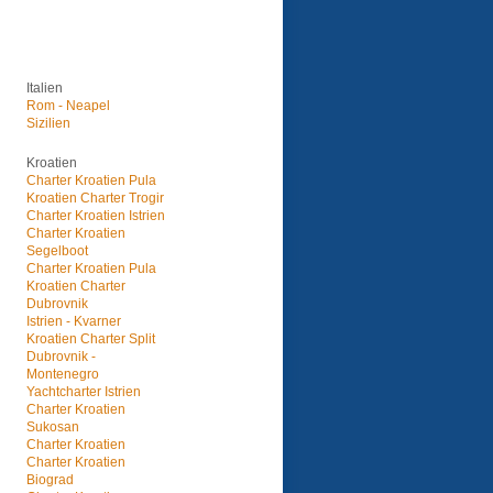
Italien
Rom - Neapel
Sizilien
Kroatien
Charter Kroatien Pula
Kroatien Charter Trogir
Charter Kroatien Istrien
Charter Kroatien
Segelboot
Charter Kroatien Pula
Kroatien Charter
Dubrovnik
Istrien - Kvarner
Kroatien Charter Split
Dubrovnik -
Montenegro
Yachtcharter Istrien
Charter Kroatien
Sukosan
Charter Kroatien
Charter Kroatien
Biograd