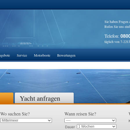
Sie haben Fragen 
Rufen Sie uns einf
Telefon:
0800
täglich von 7-22U
gebote
Service
Motorboote
Bewertungen
Yacht anfragen
Wo suchen Sie?
Wann reisen Sie?
Dauer