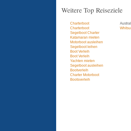
Weitere Top Reiseziele
Charterboot
Austral
Charterboot
Whitsu
Segelboot Charter
Katamaran mieten
Motorboot ausleihen
Segelboot leihen
Boot Verleih
Boot Verleih
Yachten mieten
Segelboot ausleihen
Bootverleih
Charter Motorboot
Bootsverleih