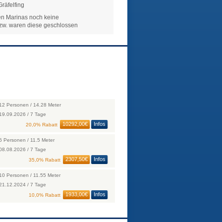
räfelfing
en Marinas noch keine
bzw. waren diese geschlossen
12 Personen / 14.28 Meter
19.09.2026 / 7 Tage
10292,00€
Infos
20,0% Rabatt
6 Personen / 11.5 Meter
08.08.2026 / 7 Tage
2307,50€
Infos
35,0% Rabatt
10 Personen / 11.55 Meter
21.12.2024 / 7 Tage
1933,00€
Infos
10,0% Rabatt