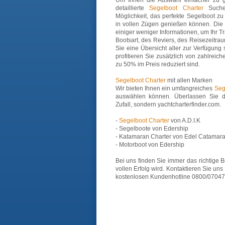
Um Ihnen die Auswahl einfacher zu ge
detaillierte
Segelboot Charter
Suche.
Möglichkeit, das perfekte Segelboot zu
in vollen Zügen genießen können. Die
einiger weniger Informationen, um Ihr T
Bootsart, des Reviers, des Reisezeitr
Sie eine Übersicht aller zur Verfügun
profitieren Sie zusätzlich von zahlreic
zu 50% im Preis reduziert sind.
Segelboot Charter
mit allen Marken
Wir bieten Ihnen ein umfangreiches
Seg
auswählen können. Überlassen Sie d
Zufall, sondern yachtcharterfinder.com.
-
Segelboot Charter
von A.D.I.K
- Segelboote von Edership
- Katamaran Charter von Edel Catamar
- Motorboot von Edership
Bei uns finden Sie immer das richtige B
vollen Erfolg wird. Kontaktieren Sie uns
kostenlosen Kundenhotline 0800/07047