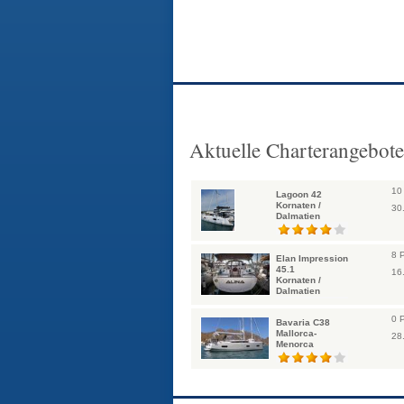
Aktuelle Charterangebote
10
Lagoon 42
Kornaten /
30
Dalmatien
8 
Elan Impression
45.1
16
Kornaten /
Dalmatien
0 
Bavaria C38
Mallorca-
28
Menorca