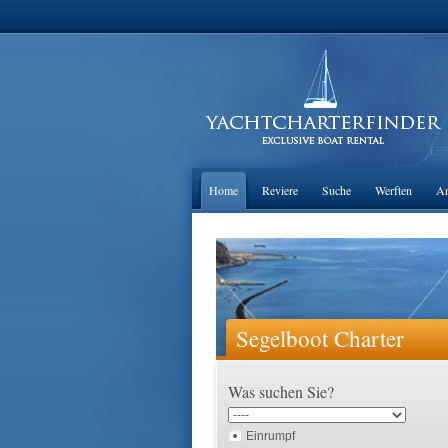
Home
Reviere
Suche
Werften
An
Segelboot Charter
Was suchen Sie?
Einrumpf