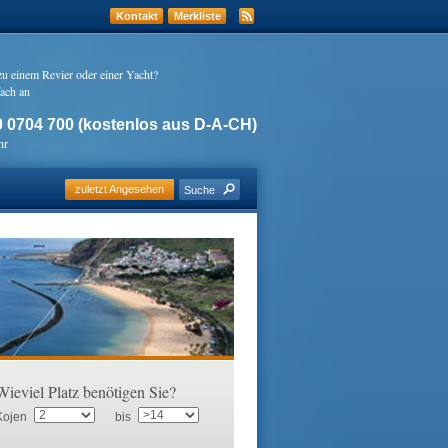
Kontakt
Merkliste
zu einem Revier oder einer Yacht?
ach an
 0704 700 (kostenlos aus D-A-CH)
hr
zuletzt Angesehen
Suche
Wieviel Platz benötigen Sie?
Kojen
bis