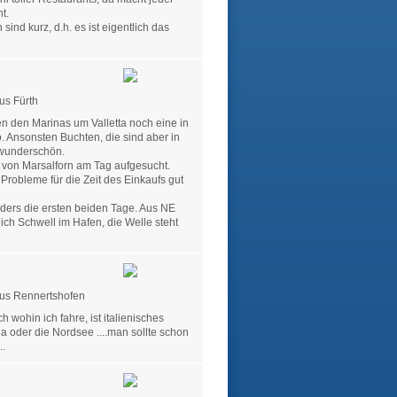
t.
ind kurz, d.h. es ist eigentlich das
us Fürth
en den Marinas um Valletta noch eine in
 Ansonsten Buchten, die sind aber in
 wunderschön.
 von Marsalforn am Tag aufgesucht.
robleme für die Zeit des Einkaufs gut
nders die ersten beiden Tage. Aus NE
ich Schwell im Hafen, die Welle steht
us Rennertshofen
h wohin ich fahre, ist italienisches
ga oder die Nordsee ....man sollte schon
..