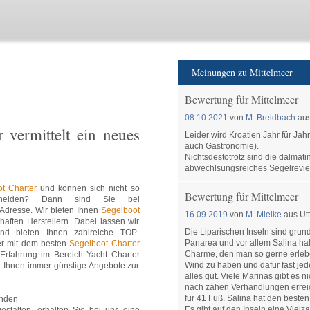
Meinungen zu Mittelmeer
Bewertung für Mittelmeer
08.10.2021
von
M. Breidbach
aus
 vermittelt ein neues
Leider wird Kroatien Jahr für Ja
auch Gastronomie).
Nichtsdestotrotz sind die dalmat
abwechlsungsreiches Segelrevier
t Charter
und können sich nicht so
Bewertung für Mittelmeer
cheiden? Dann sind Sie bei
 Adresse. Wir bieten Ihnen
Segelboot
16.09.2019
von
M. Mielke
aus Utt
aften Herstellern. Dabei lassen wir
Die Liparischen Inseln sind grund
nd bieten Ihnen zahlreiche TOP-
Panarea und vor allem Salina hab
er mit dem besten
Segelboot Charter
Charme, den man so gerne erleben
 Erfahrung im Bereich Yacht Charter
Wind zu haben und dafür fast je
er Ihnen immer günstige Angebote zur
alles gut. Viele Marinas gibt es n
nach zähen Verhandlungen erreic
für 41 Fuß. Salina hat den besten
inden
Es gibt auf den Inseln eine Vielza